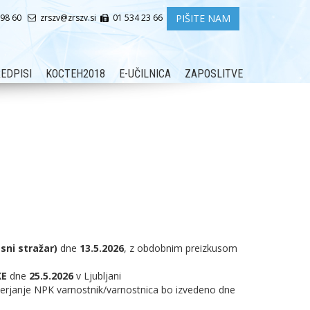
PIŠITE NAM
 98 60
zrszv@zrszv.si
01 534 23 66
EDPISI
KOCTEH2018
E-UČILNICA
ZAPOSLITVE
sni stražar)
dne
13.5.2026
, z obdobnim preizkusom
KE
dne
25.5.2026
v Ljubljani
erjanje NPK varnostnik/varnostnica bo izvedeno dne