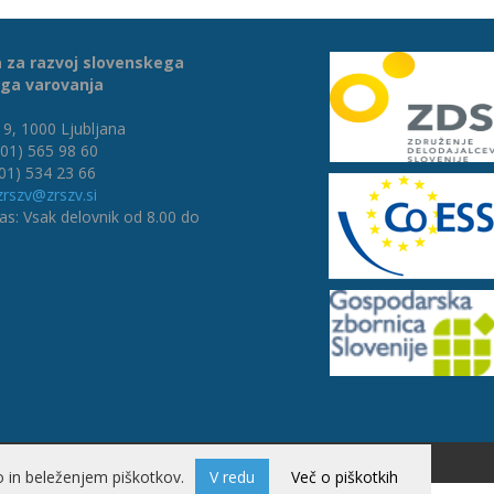
 za razvoj slovenskega
ga varovanja
9, 1000 Ljubljana
(01) 565 98 60
(01) 534 23 66
zrszv@zrszv.si
as: Vsak delovnik od 8.00 do
Izdelava spletne trgovine
 in beleženjem piškotkov.
V redu
Več o piškotkih