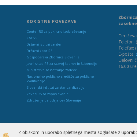
Zbornica
KORISTNE POVEZAVE
zasebne
Center RS za poklicno izobraževanje
Dimičeva 
CoESS
Telefon: 
Državni izpitni center
Telefax: 
Državni zbor RS
E-pošta:
Gospodarska Zbornica Slovenije
Delovni č
Javni sklad RS za razvoj kadrov in štipendije
16.00 ure
Ministrstvo za notranje zadeve
Nacionalno poklicno središče za poklicne
kvalifikacije
Slovenski inštitut za standardizacijo
Zavod RS za zaposlovanje
Združenje delodajalcev Slovenije
Z obiskom in uporabo spletnega mesta soglašate z uporabo