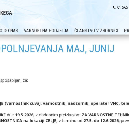
01 565
SKEGA
O DO NAS
VARNOSTNA PODJETJA
ČLANSTVO V ZBORNICI
PR
OPOLNJEVANJA MAJ, JUNIJ
sposabljanj za:
varnostnik čuvaj, varnostnik, nadzornik, operater VNC, tele
IKE
dne
19.5.2026
, z obdobnim preizkusom
ZA VARNOSTNE TEHNI
OSTNICA na lokaciji CELJE,
v terminu od
27.5. do 12.6.2026,
prev