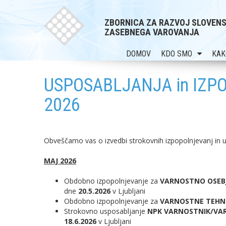
ZBORNICA ZA RAZVOJ SLOVEN
ZASEBNEGA VAROVANJA
DOMOV
KDO SMO
KAK
USPOSABLJANJA in IZP
2026
Obveščamo vas o izvedbi strokovnih izpopolnjevanj in u
MAJ 2026
Obdobno izpopolnjevanje za
VARNOSTNO OSEBJE (
dne
20.5.2026
v Ljubljani
Obdobno izpopolnjevanje za
VARNOSTNE TEHN
Strokovno usposabljanje
NPK VARNOSTNIK/VARN
18.6.2026
v Ljubljani