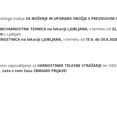
nostnega osebja
ZA NOŠENJE IN UPORABO OROŽJA S PREIZKUSOM
K/VARNOSTNA TEHNICA na lokaciji LJUBLJANA,
v terminu od
22.
26
v Ljubljani
OSTNICA na lokaciji LJUBLJANA,
v terminu od
15.6. do 30.6.202
ovno usposabljanje za
VARNOSTNIKE TELESNE STRAŽARJE
ter OBD
,
zato v tem času ZBIRAMO PRIJAVE!