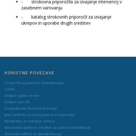
-
strokovna priporočila za izvajanje intervencij v
zasebnem varovanju
-
katalog strokovnih priporočil za izvajanje
ukrepov in uporabe drugih sredstev
KORISTNE POVEZAVE
Center RS za poklicno izobraževanje
CoESS
Državni izpitni center
Državni zbor RS
Gospodarska Zbornica Slovenije
Javni sklad RS za razvoj kadrov in štipendije
Ministrstvo za notranje zadeve
Nacionalno poklicno središče za poklicne kvalifikacije
Slovenski inštitut za standardizacijo