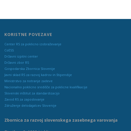
KORISTNE POVEZAVE
Center RS za poklicno izobraževanje
CoESS
Državni izpitni center
Državni zbor RS
Gospodarska Zbornica Slovenije
Javni sklad RS za razvoj kadrov in štipendije
Ministrstvo za notranje zadeve
Nacionalno poklicno središče za poklicne kvalifikacije
Slovenski inštitut za standardizacijo
Zavod RS za zaposlovanje
Združenje delodajalcev Slovenije
Zbornica za razvoj slovenskega zasebnega varovanja