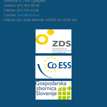
Dimičeva 9, 1000 Ljubljana
Telefon: (01) 565 98 60
Telefax: (01) 534 23 66
E-pošta:
zrszv@zrszv.si
Delovni čas: Vsak delovnik od 8.00 do 16.00 ure