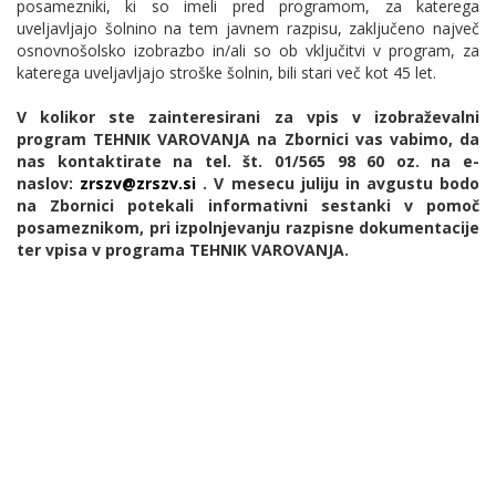
posamezniki, ki so imeli pred programom, za katerega
uveljavljajo šolnino na tem javnem razpisu, zaključeno največ
osnovnošolsko izobrazbo in/ali so ob vključitvi v program, za
katerega uveljavljajo stroške šolnin, bili stari več kot 45 let.
V kolikor ste zainteresirani za vpis v izobraževalni
program TEHNIK VAROVANJA na Zbornici vas vabimo, da
nas kontaktirate na tel. št. 01/565 98 60 oz. na e-
naslov:
zrszv@zrszv.si
. V mesecu juliju in avgustu bodo
na Zbornici potekali informativni sestanki v pomoč
posameznikom, pri izpolnjevanju razpisne dokumentacije
ter vpisa v programa TEHNIK VAROVANJA.