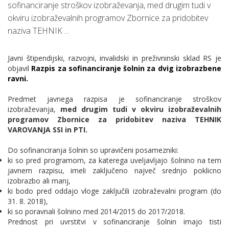
sofinanciranje stroškov izobraževanja, med drugim tudi v
okviru izobraževalnih programov Zbornice za pridobitev
naziva TEHNIK ...
Javni štipendijski, razvojni, invalidski in preživninski sklad RS je
objavil
Razpis za sofinanciranje šolnin za dvig izobrazbene
ravni.
Predmet javnega razpisa je sofinanciranje stroškov
izobraževanja,
med drugim tudi v okviru izobraževalnih
programov Zbornice za pridobitev naziva TEHNIK
VAROVANJA SSI in PTI.
Do sofinanciranja šolnin so upravičeni posamezniki:
ki so pred programom, za katerega uveljavljajo šolnino na tem
javnem razpisu, imeli zaključeno največ srednjo poklicno
izobrazbo ali manj,
ki bodo pred oddajo vloge zaključili izobraževalni program (do
31. 8. 2018),
ki so poravnali šolnino med 2014/2015 do 2017/2018.
Prednost pri uvrstitvi v sofinanciranje šolnin imajo tisti