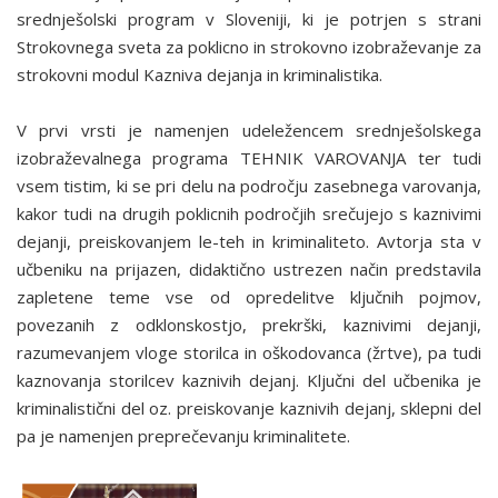
srednješolski program v Sloveniji, ki je potrjen s strani
Strokovnega sveta za poklicno in strokovno izobraževanje za
strokovni modul Kazniva dejanja in kriminalistika.
V prvi vrsti je namenjen udeležencem srednješolskega
izobraževalnega programa TEHNIK VAROVANJA ter tudi
vsem tistim, ki se pri delu na področju zasebnega varovanja,
kakor tudi na drugih poklicnih področjih srečujejo s kaznivimi
dejanji, preiskovanjem le-teh in kriminaliteto. Avtorja sta v
učbeniku na prijazen, didaktično ustrezen način predstavila
zapletene teme vse od opredelitve ključnih pojmov,
povezanih z odklonskostjo, prekrški, kaznivimi dejanji,
razumevanjem vloge storilca in oškodovanca (žrtve), pa tudi
kaznovanja storilcev kaznivih dejanj. Ključni del učbenika je
kriminalistični del oz. preiskovanje kaznivih dejanj, sklepni del
pa je namenjen preprečevanju kriminalitete.