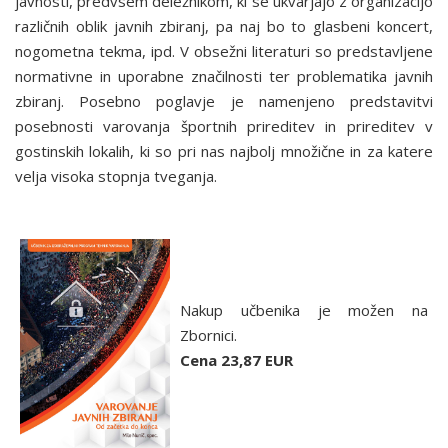
javnosti, predvsem deležnikom, ki se ukvarjajo z organizacijo
različnih oblik javnih zbiranj, pa naj bo to glasbeni koncert,
nogometna tekma, ipd. V obsežni literaturi so predstavljene
normativne in uporabne značilnosti ter problematika javnih
zbiranj. Posebno poglavje je namenjeno predstavitvi
posebnosti varovanja športnih prireditev in prireditev v
gostinskih lokalih, ki so pri nas najbolj množične in za katere
velja visoka stopnja tveganja.
Nakup učbenika je možen na
Zbornici.
Cena 23,87 EUR