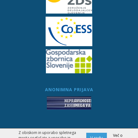
ANONIMNA PRIJAVA
Z obiskom in uporabo spletnega
Izdelava spletne trgovine
Več o
V redu
mesta soglašate z uporabo in