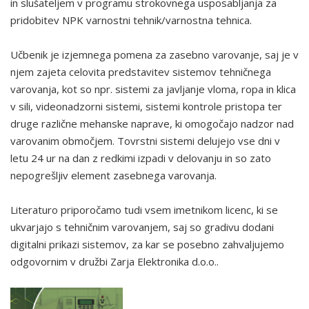
in slušateljem v programu strokovnega usposabljanja za
pridobitev NPK varnostni tehnik/varnostna tehnica.
Učbenik je izjemnega pomena za zasebno varovanje, saj je v
njem zajeta celovita predstavitev sistemov tehničnega
varovanja, kot so npr. sistemi za javljanje vloma, ropa in klica
v sili, videonadzorni sistemi, sistemi kontrole pristopa ter
druge različne mehanske naprave, ki omogočajo nadzor nad
varovanim območjem. Tovrstni sistemi delujejo vse dni v
letu 24 ur na dan z redkimi izpadi v delovanju in so zato
nepogrešljiv element zasebnega varovanja.
Literaturo priporočamo tudi vsem imetnikom licenc, ki se
ukvarjajo s tehničnim varovanjem, saj so gradivu dodani
digitalni prikazi sistemov, za kar se posebno zahvaljujemo
odgovornim v družbi Zarja Elektronika d.o.o..