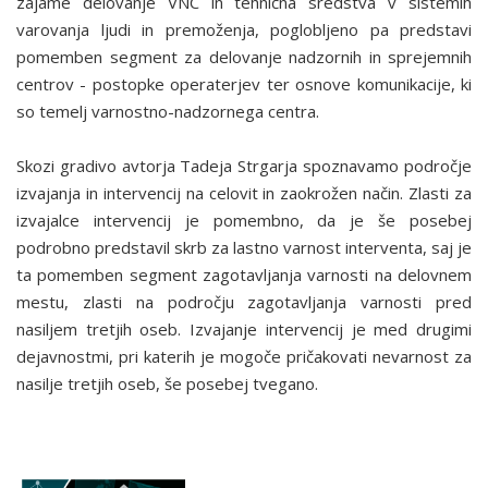
zajame delovanje VNC in tehnična sredstva v sis­temih
varovanja ljudi in premoženja, poglobljeno pa predstavi
pomemben segment za delovanje nadzornih in sprejemnih
centrov - postopke operaterjev ter osnove komunikacije, ki
so temelj varnostno-nadzor­nega centra.
Skozi gradivo avtorja Tadeja Strgarja spoznavamo področje
izvajanja in­ intervencij na celovit in zaokrožen način. Zlasti za
izvajalce interven­cij je pomembno, da je še posebej
podrobno predstavil skrb za lastno varnost interventa, saj je
ta pomemben segment zagotavljanja varnosti na delovnem
mestu, zlasti na področju zagotavljanja varnosti pred
nasiljem tretjih oseb. Izva­janje intervencij je med drugimi
dejavnostmi, pri katerih je mogoče pričakovati nevarnost za
nasilje tretjih oseb, še posebej tvegano.