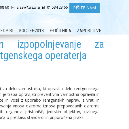
PIŠITE NAM
 98 60
zrszv@zrszv.si
01 534 23 66
EDPISI
KOCTEH2018
E-UČILNICA
ZAPOSLITVE
in izpopolnjevanje za
entgenskega operaterja
 za delo varnostnika, ki opravlja delo rentgenskega
i je treba opravljati preventivna varnostna opravila in
te in vozil z uporabo rentgenskih naprav, z vrati in
rečevanja vnosa oziroma iznosa prepovedanih oziroma
 organov, pristanišč, jedrskih objektov, civilnega
očajo predpisi, standardi in priporočena praks.