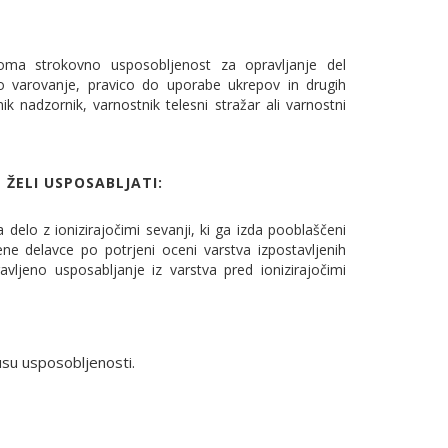
roma strokovno usposobljenost za opravljanje del
o varovanje, pravico do uporabe ukrepov in drugih
ik nadzornik, varnostnik telesni stražar ali varnostni
E ŽELI USPOSABLJATI:
delo z ionizirajočimi sevanji, ki ga izda pooblaščeni
ene delavce po potrjeni oceni varstva izpostavljenih
ravljeno usposabljanje iz varstva pred ionizirajočimi
usu usposobljenosti.