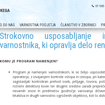
01 565
SKEGA
O DO NAS
VARNOSTNA PODJETJA
ČLANSTVO V ZBORNICI
PR
Strokovno usposabljanje 
varnostnika, ki opravlja delo r
KOMU JE PROGRAM NAMENJEN?
Program je namenjen varnostnikom, ki se želijo usposobiti
operaterja, z izvajanjem kontrole vstopa in izstopa, pri kater
zagotavljati kontroliran prehod oseb, prtljage, tovora, poš
ročnimi detektorji kovin ter drugimi sredstvi zaradi prep
nevarnih snovi in predmetov (področje varovanja državnih
letalstva in drugih varnostno ogroženih objektov), kot to dol