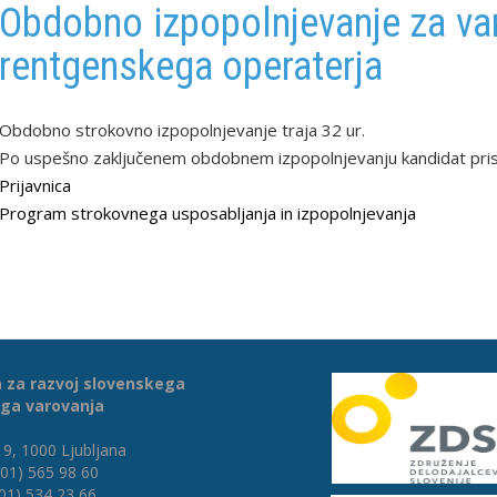
Obdobno izpopolnjevanje za varn
rentgenskega operaterja
Obdobno strokovno izpopolnjevanje traja 32 ur.
Po uspešno zaključenem obdobnem izpopolnjevanju kandidat prist
Prijavnica
Program strokovnega usposabljanja in izpopolnjevanja
 za razvoj slovenskega
ga varovanja
9, 1000 Ljubljana
(01) 565 98 60
(01) 534 23 66