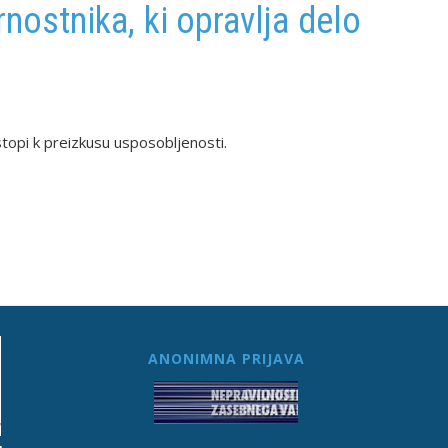
ostnika, ki opravlja delo
opi k preizkusu usposobljenosti.
ANONIMNA PRIJAVA