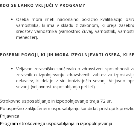
KDO SE LAHKO VKLJUČI V PROGRAM?
Oseba mora imeti nacionalno poklicno kvalifikacijo ozi
varnostnika, ki ima v skladu z zakonom, ki ureja zasebn
sredstev varnostnika (varnostnik čuvaj, varnostnik, varnostn
menedžer).
POSEBNI POGOJI, KI JIH MORA IZPOLNJEVATI
OSEBA, KI S
Veljavno zdravniško spričevalo o zdravstveni sposobnosti za 
zdravnik o izpolnjevanju zdravstvenih zahtev za izpostavlj
delavcev, ki delajo z viri ionizirajočih sevanj. Veljavno op
sevanji (veljavnost usposabljanja pet let).
Strokovno usposabljanje in izpopolnjevanje traja 72 ur.
Po uspešno zaključenem usposabljanju kandidat pristopi k preizk
Prijavnica
Program strokovnega usposabljanja in izpopolnjevanja