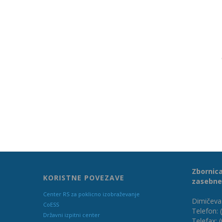
Zbornica
KORISTNE POVEZAVE
zasebne
Center RS za poklicno izobraževanje
Dimičeva 
CoESS
Telefon: 
Državni izpitni center
Telefax: 