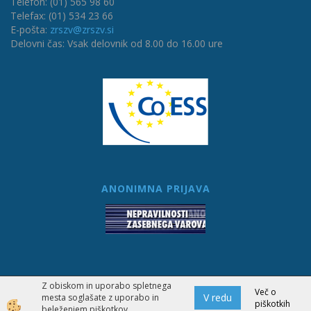
Telefon: (01) 565 98 60
Telefax: (01) 534 23 66
E-pošta:
zrszv@zrszv.si
Delovni čas: Vsak delovnik od 8.00 do 16.00 ure
ANONIMNA PRIJAVA
Z obiskom in uporabo spletnega
Izdelava spletne trgovine
Več o
V redu
mesta soglašate z uporabo in
piškotkih
beleženjem piškotkov.