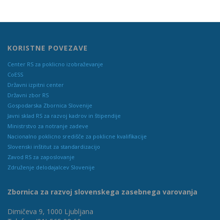
KORISTNE POVEZAVE
Center RS za poklicno izobraževanje
CoESS
Državni izpitni center
Državni zbor RS
Gospodarska Zbornica Slovenije
Javni sklad RS za razvoj kadrov in štipendije
Ministrstvo za notranje zadeve
Nacionalno poklicno središče za poklicne kvalifikacije
Slovenski inštitut za standardizacijo
Zavod RS za zaposlovanje
Združenje delodajalcev Slovenije
Zbornica za razvoj slovenskega zasebnega varovanja
Dimičeva 9, 1000 Ljubljana