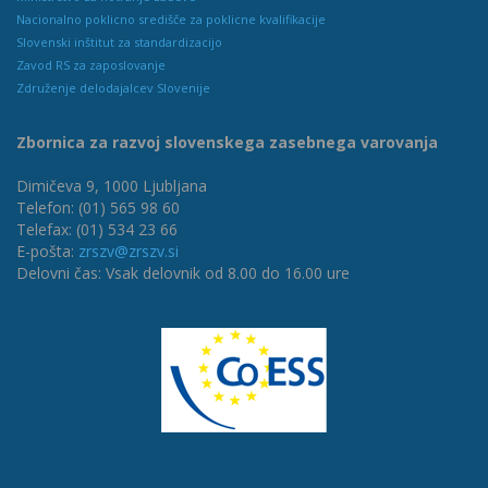
Nacionalno poklicno središče za poklicne kvalifikacije
Slovenski inštitut za standardizacijo
Zavod RS za zaposlovanje
Združenje delodajalcev Slovenije
Zbornica za razvoj slovenskega zasebnega varovanja
Dimičeva 9, 1000 Ljubljana
Telefon: (01) 565 98 60
Telefax: (01) 534 23 66
E-pošta:
zrszv@zrszv.si
Delovni čas: Vsak delovnik od 8.00 do 16.00 ure