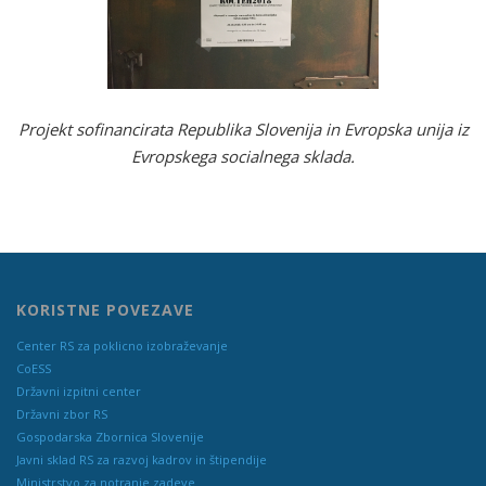
Projekt sofinancirata Republika Slovenija in Evropska unija iz
Evropskega socialnega sklada.
KORISTNE POVEZAVE
Center RS za poklicno izobraževanje
CoESS
Državni izpitni center
Državni zbor RS
Gospodarska Zbornica Slovenije
Javni sklad RS za razvoj kadrov in štipendije
Ministrstvo za notranje zadeve